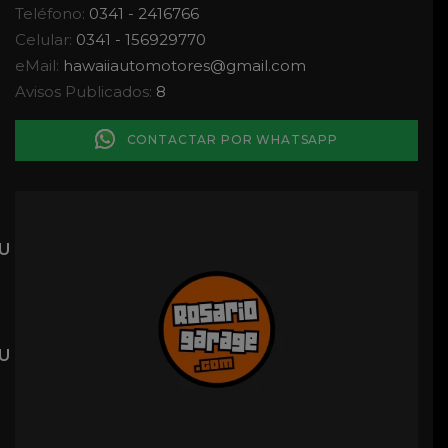
Teléfono:
0341 - 2416766
Celular:
0341 - 156929770
eMail:
hawaiiautomotores
@
gmail.com
Avisos Publicados:
8
CONTACTAR POR WHATSAPP