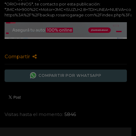
*ORIO+HNOS*, te contacto por esta publicación:
*JMC+N+900%2C+Motor+JMC+ISUZU+2.8+TDI+LINEA+NUEVA+c
https%3A%2F%2Fbackup.rosariogarage.com%2Findex.php%3Fa
Compartir
COMPARTIR POR WHATSAPP
Visitas hasta el momento:
5846