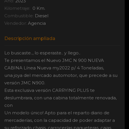
Año:
2023
Kilometraje:
0 Km.
Combustible:
Diesel
Vendedor:
Agencia
Descripción ampliada
Lo buscaste.., lo esperaste.. y llego..
Te presentamos el Nuevo JMC N 900 NUEVA
CABINA Línea Nueva my2022 p/ 4 Toneladas,
una joya del mercado automotor, que precede a su
versión JMC N900.
Esta exclusiva versión CARRYING PLUS te
deslumbrara, con una cabina totalmente renovada,
con
Un modelo único! Apto para el reparto diario de
mercaderías, con la capacidad de poder adaptar a
su reforzado chasis, carrocerías paqueteras, cajas