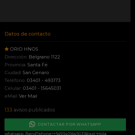
Datos de contacto
ORIO HNOS
Dirección:
Belgrano 1122
Provincia:
Santa Fe
Ciudad:
San Genaro
Teléfono:
03401 - 493173
Celular:
03401 - 15645031
eMail:
Ver Mail
133
avisos publicados
CONTACTAR POR WHATSAPP
whatsapp://send?phone=+5493401645031&text=Hola