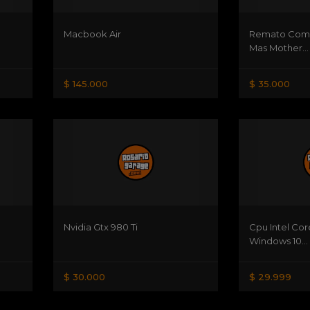
Macbook Air
Remato Comb
Mas Mother...
$ 145.000
$ 35.000
Nvidia Gtx 980 Ti
Cpu Intel Core
Windows 10...
$ 30.000
$ 29.999