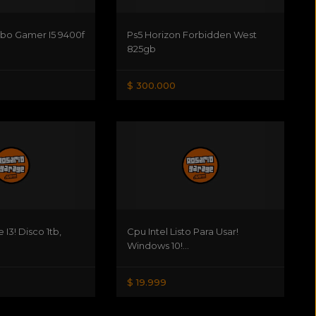
o Gamer I5 9400f
Ps5 Horizon Forbidden West
825gb
$ 300.000
 I3! Disco 1tb,
Cpu Intel Listo Para Usar!
Windows 10!...
$ 19.999