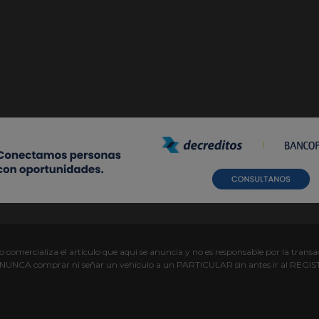
comercializa el artículo que aquí se anuncia y no es responsable por la transac
s NUNCA comprar ni señar un vehículo a un PARTICULAR sin antes ir al R