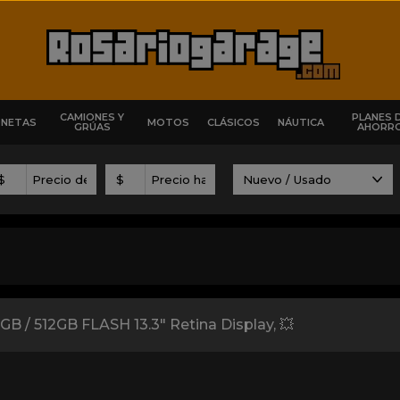
CAMIONES Y
PLANES 
ONETAS
MOTOS
CLÁSICOS
NÁUTICA
GRÚAS
AHORR
$
$
B / 512GB FLASH 13.3" Retina Display, 💥