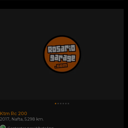
Ktm Rc 200
2017
,
Nafta
,
5.298 km.