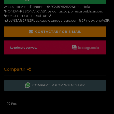
whatsapp://send?phone=+5493415982822&text=Hola
*HONDA+RESONANCIAS*, te contacto por esta publicación:
*KYMCO+PEOPLE+150i+ABS*.
https%3A%2F%2Fbackup.rosariogarage.com%2Findex.php%3Fac
CONTACTAR POR E-MAIL
Compartir
COMPARTIR POR WHATSAPP