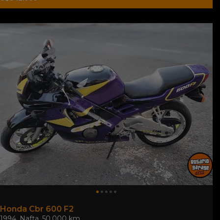
Honda Cbr 600 F2
1994
,
Nafta
,
50.000 km.