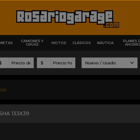
CAMIONES Y
PLANES 
ONETAS
MOTOS
CLÁSICOS
NÁUTICA
GRÚAS
AHORR
$
$
cos
SHA 133X39