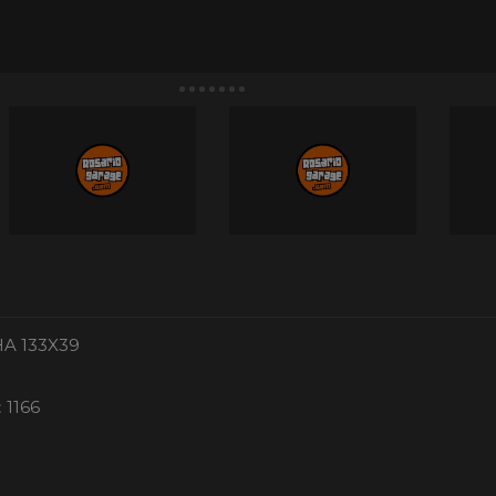
A 133X39
:
1166