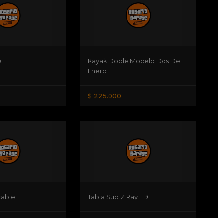
e
Kayak Doble Modelo Dos De
Enero
$ 225.000
able.
Tabla Sup Z Ray E 9