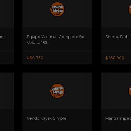
aum
Equipo Windsurf Completo Bic
Sherpa Dobl
Veloce 185...
U$S 750
$ 160.000
Vendo Kayak Simple
Mantra Impec