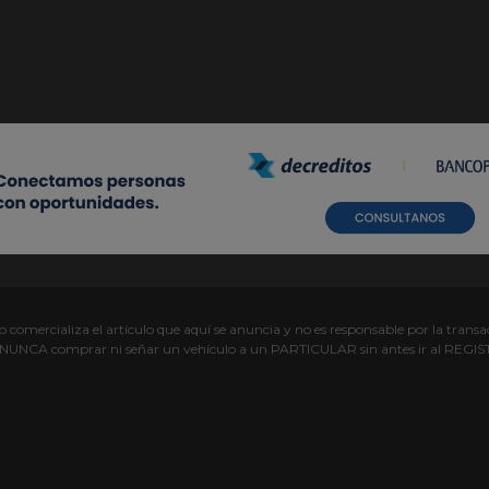
comercializa el artículo que aquí se anuncia y no es responsable por la transac
s NUNCA comprar ni señar un vehículo a un PARTICULAR sin antes ir al R