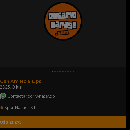
Can Am Hd 5 Dps
2023
,
0 km.
Contactar por WhatsApp
SportNautica S.R.L.
U$S 21.275