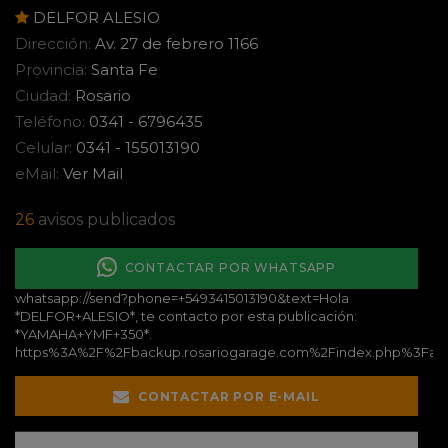
DELFOR ALESIO
Dirección:
Av. 27 de febrero 1166
Provincia:
Santa Fe
Ciudad:
Rosario
Teléfono:
0341 - 6796435
Celular:
0341 - 155013190
eMail:
Ver Mail
26
avisos publicados
CONTACTAR POR WHATSAPP
whatsapp://send?phone=+5493415013190&text=Hola
*DELFOR+ALESIO*, te contacto por esta publicación:
*YAMAHA+YMF+350*.
https%3A%2F%2Fbackup.rosariogarage.com%2Findex.php%3Fa
CONTACTAR POR E-MAIL