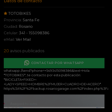
Datos de contacto
TOTOBIKES
Provincia:
Santa Fe
Ciudad:
Rosario
Celular:
341 - 155098386
eMail:
Ver Mail
20
avisos publicados
CONTACTAR POR WHATSAPP
whatsapp://send?phone=+5493415098386&text=Hola
*TOTOBIKES*, te contacto por esta publicación:
*BICICLETA+FIXIED+-
+LADY+SPEED+HOMBRE%2FMUJER+CUADRO+DE+ACERO*.
https%3A%2F%2Fbackup.rosariogarage.com%2Findex.php%3Fa