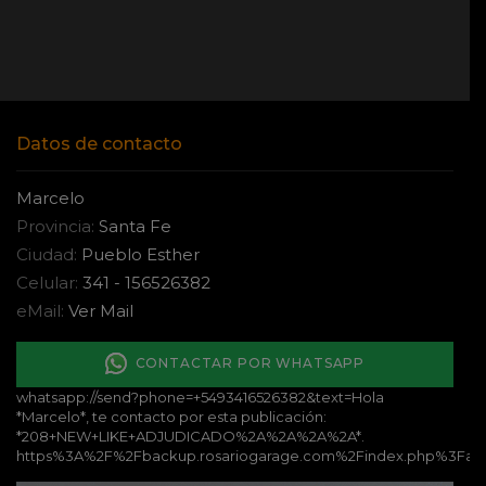
Datos de contacto
Marcelo
Provincia:
Santa Fe
Ciudad:
Pueblo Esther
Celular:
341 - 156526382
eMail:
Ver Mail
CONTACTAR POR WHATSAPP
whatsapp://send?phone=+5493416526382&text=Hola
*Marcelo*, te contacto por esta publicación:
*208+NEW+LIKE+ADJUDICADO%2A%2A%2A%2A*.
https%3A%2F%2Fbackup.rosariogarage.com%2Findex.php%3Fa