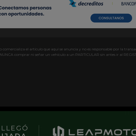
comercializa el artículo que aquí se anuncia y no es responsable por la transac
s NUNCA comprar ni señar un vehículo a un PARTICULAR sin antes ir al R