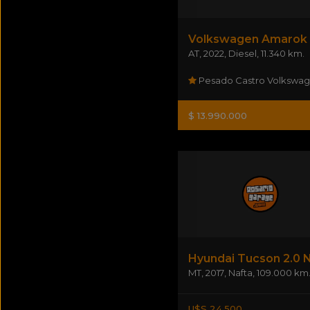
AT
,
2022
,
Diesel
,
11.340 km.
Pesado Castro Volkswa
$ 13.990.000
MT
,
2017
,
Nafta
,
109.000 km
U$S 24.500