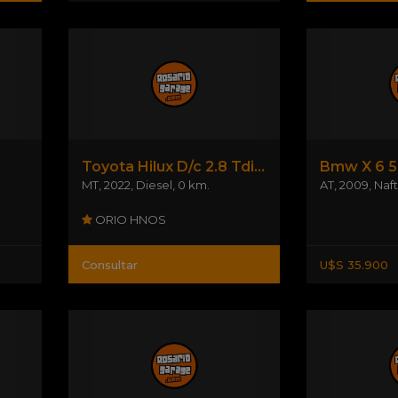
Toyota Hilux D/c 2.8 Tdi Srv M/t 4x2
Bmw X 6 5
MT
,
2022
,
Diesel
,
0 km.
AT
,
2009
,
Naf
ORIO HNOS
Consultar
U$S 35.900