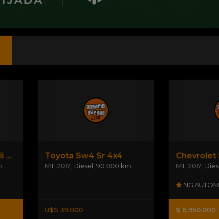
Suzuki Grand Vitara Jiii 4x4
Toyota Sw4 Sr 4x4
Chevrolet 
.
MT
,
2017
,
Diesel
,
90.000 km.
MT
,
2017
,
Dies
NG AUTOM
U$S 39.000
$ 6.950.000