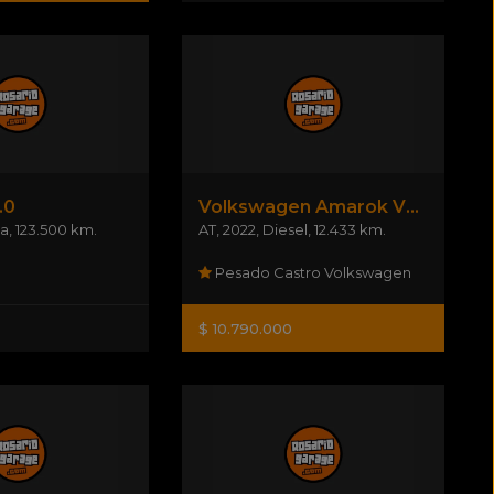
.0
Volkswagen Amarok V6 Comfortline 3.0 Tdi
ta
,
123.500 km.
AT
,
2022
,
Diesel
,
12.433 km.
Pesado Castro Volkswagen
$ 10.790.000