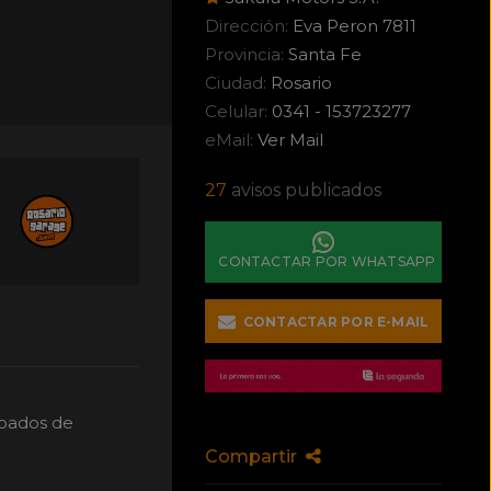
Dirección:
Eva Peron 7811
Provincia:
Santa Fe
Ciudad:
Rosario
Celular:
0341 - 153723277
eMail:
Ver Mail
27
avisos publicados
CONTACTAR POR WHATSAPP
CONTACTAR POR E-MAIL
ábados de
Compartir