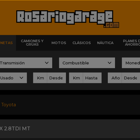
CAMIONES Y
PLANES 
ONETAS
MOTOS
CLÁSICOS
NÁUTICA
GRÚAS
AHORR
Km
Km
Año
Toyota
X 2.8TDI MT