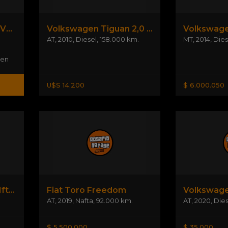
Volkswagen Amarok V6 Extreme 3.0 Tdi 4x4
Volkswagen Tiguan 2,0 Tdi Diesel 4wd Excl
AT
,
2010
,
Diesel
,
158.000 km.
MT
,
2014
,
Dies
gen
U$S 14.200
$ 6.000.050
Hyundai Tucson 2.0 Nft. 16 V. 2wd M/tr
Fiat Toro Freedom
.
AT
,
2019
,
Nafta
,
92.000 km.
AT
,
2020
,
Dies
$ 5.500.000
$ 35.000