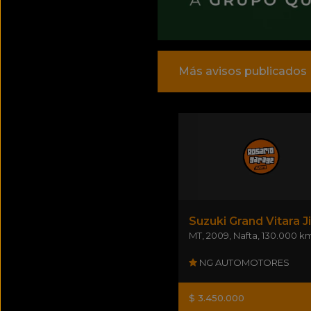
Más avisos publicados
MT
,
2009
,
Nafta
,
130.000 km
NG AUTOMOTORES
$ 3.450.000