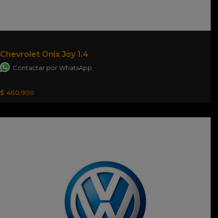
Chevrolet Onix Joy 1.4
Contactar por WhatsApp
$ 460.900