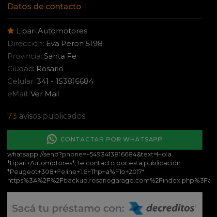
Datos de contacto
Lipari Automotores
Dirección:
Eva Peron 5198
Provincia:
Santa Fe
Ciudad:
Rosario
Celular:
341 - 153816684
eMail:
Ver Mail
73
avisos publicados
CONTACTAR POR WHATSAPP
whatsapp://send?phone=+5493413816684&text=Hola
*Lipari+Automotores*, te contacto por esta publicación:
*Peugeot+308+Feline+1.6+Thp+a%F1o+2017*.
https%3A%2F%2Fbackup.rosariogarage.com%2Findex.php%3Fa