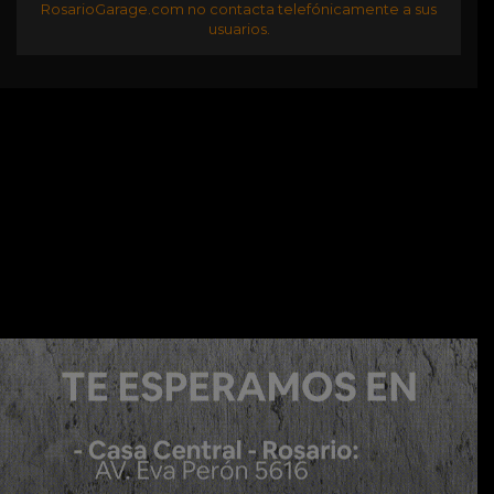
RosarioGarage.com no contacta telefónicamente a sus
usuarios.