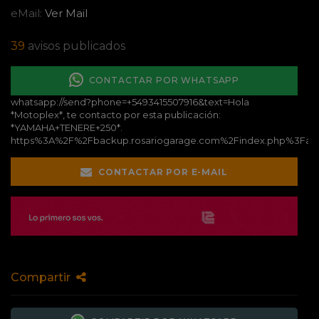
eMail:
Ver Mail
39
avisos publicados
CONTACTAR POR WHATSAPP
whatsapp://send?phone=+5493415507916&text=Hola
*Motoplex*, te contacto por esta publicación:
*YAMAHA+TENERE+250*.
https%3A%2F%2Fbackup.rosariogarage.com%2Findex.php%3Fac
CONTACTAR POR E-MAIL
Compartir