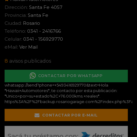
Dirección:
Santa Fe 4057
Provincia:
Santa Fe
Ciudad:
Rosario
Teléfono:
0341 - 2416766
Celular:
0341 - 156929770
eMail:
Ver Mail
8
avisos publicados
CONTACTAR POR WHATSAPP
whatsapp://send?phone=+5493416929770&text=Hola
*Hawaii+Automotores*, te contacto por esta publicación:
*Unico+por+su+estado%2C+76.000kms.+reales*.
https%3A%2F%2Fbackup.rosariogarage.com%2Findex.php%3Fac
CONTACTAR POR E-MAIL