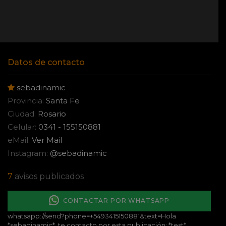
Datos de contacto
sebadinamic
Provincia:
Santa Fe
Ciudad:
Rosario
Celular:
0341 - 155150881
eMail:
Ver Mail
Instagram:
@sebadinamic
7
avisos publicados
CONTACTAR POR WHATSAPP
whatsapp://send?phone=+5493415150881&text=Hola
*sebadinamic*, te contacto por esta publicación: *test*.