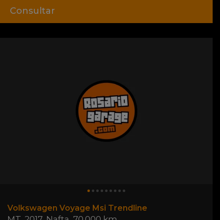
Consultar
Volkswagen Voyage Msi Trendline
MT
,
2017
,
Nafta
,
70.000 km.