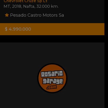
Chevrolet Cruze 5p Lt
MT
,
2018
,
Nafta
,
32.000 km.
Pesado Castro Motors Sa
$ 4.990.000