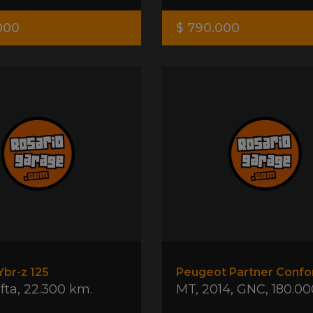
.000
$ 790.000
br-z 125
fta
,
22.300 km.
MT
,
2014
,
GNC
,
180.00