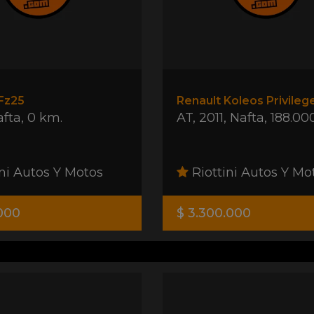
Fz25
afta
,
0 km.
AT
,
2011
,
Nafta
,
188.00
ni Autos Y Motos
Riottini Autos Y Mo
.000
$ 3.300.000