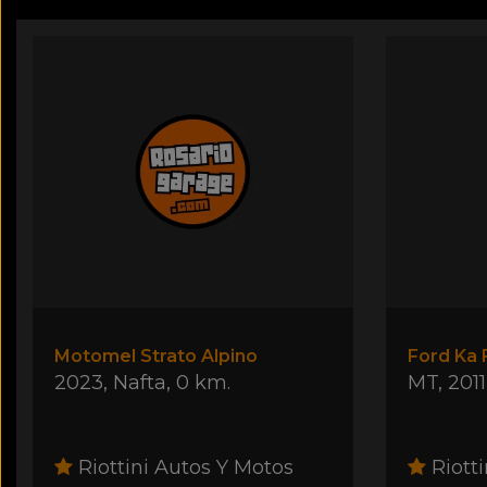
Motomel Strato Alpino
Ford Ka F
2023
,
Nafta
,
0 km.
MT
,
2011
Riottini Autos Y Motos
Riotti