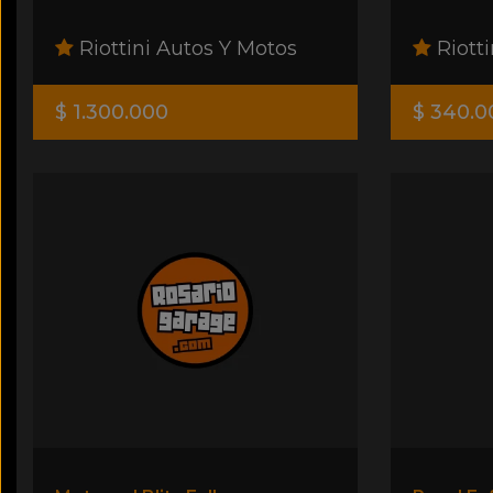
Riottini Autos Y Motos
Riotti
$ 1.300.000
$ 340.0