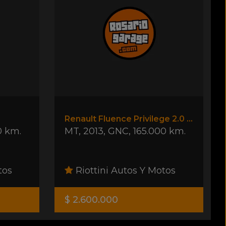
Renault Fluence Privilege 2.0 Gnc
0 km.
MT
,
2013
,
GNC
,
165.000 km.
tos
Riottini Autos Y Motos
$ 2.600.000