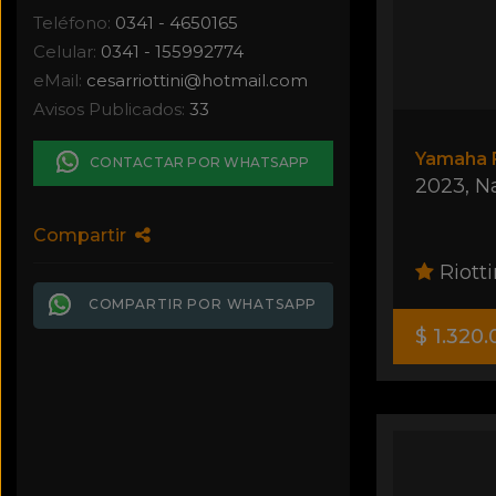
Teléfono:
0341 - 4650165
Celular:
0341 - 155992774
eMail:
cesarriottini
@
hotmail.com
Avisos Publicados:
33
Yamaha 
CONTACTAR POR WHATSAPP
2023
,
N
Compartir
Riotti
COMPARTIR POR WHATSAPP
$ 1.320