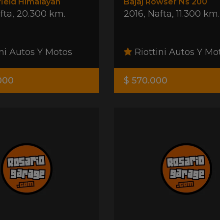
field Himalayan
Bajaj Rowser Ns 200
fta
,
20.300 km.
2016
,
Nafta
,
11.300 km.
ni Autos Y Motos
Riottini Autos Y Mo
.000
$ 570.000