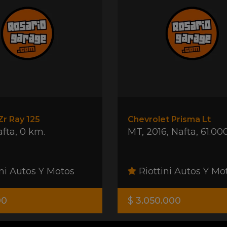
r Ray 125
Chevrolet Prisma Lt
afta
,
0 km.
MT
,
2016
,
Nafta
,
61.00
ni Autos Y Motos
Riottini Autos Y Mo
00
$ 3.050.000