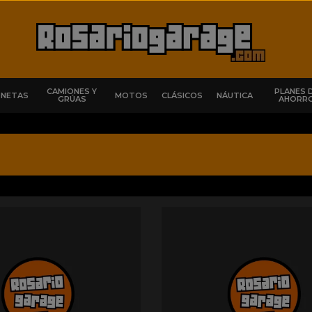
CAMIONES Y
PLANES 
ONETAS
MOTOS
CLÁSICOS
NÁUTICA
GRÚAS
AHORR