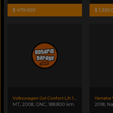
$ 479.000
$ 1.350
Volkswagen Gol Confort L/n 1.6 Gnc
Yamaha Y
MT
,
2008
,
GNC
,
188.800 km.
2018
,
Na