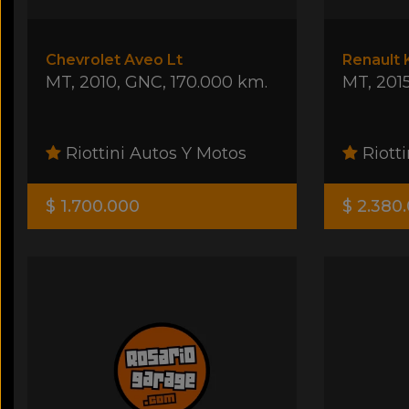
Chevrolet Aveo Lt
MT
,
2010
,
GNC
,
170.000 km.
MT
,
201
Riottini Autos Y Motos
Riotti
$ 1.700.000
$ 2.380