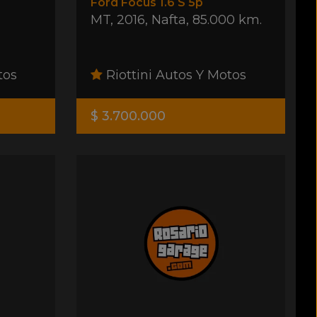
Ford Focus 1.6 S 5p
MT
,
2016
,
Nafta
,
85.000 km.
tos
Riottini Autos Y Motos
$ 3.700.000