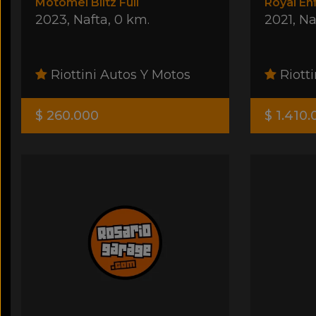
Motomel Blitz Full
Royal En
2023
,
Nafta
,
0 km.
2021
,
Na
Riottini Autos Y Motos
Riotti
$ 260.000
$ 1.410