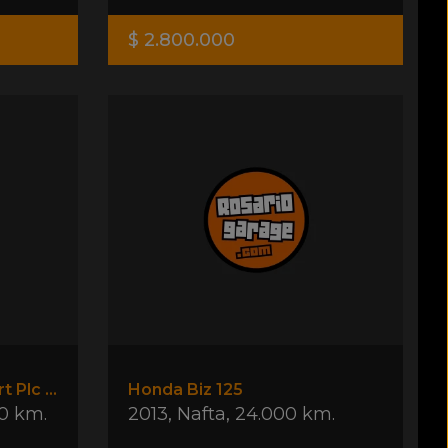
$ 2.800.000
Peugeot Partner Confort Plc 1.4 Gnc
Honda Biz 125
0 km.
2013
,
Nafta
,
24.000 km.