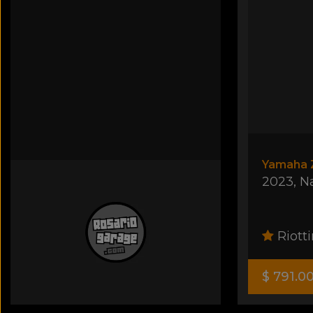
Yamaha Z
2023
,
N
Riotti
$ 791.0