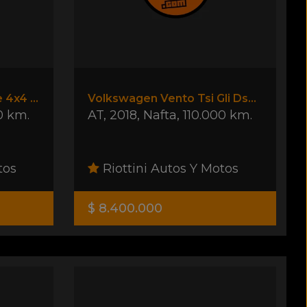
Renault Koleos Privilege 4x4 Cvt
Volkswagen Vento Tsi Gli Dsg + Nav
0 km.
AT
,
2018
,
Nafta
,
110.000 km.
tos
Riottini Autos Y Motos
$ 8.400.000