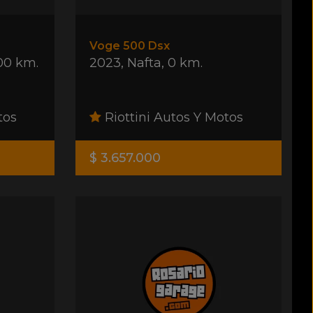
Voge 500 Dsx
00 km.
2023
,
Nafta
,
0 km.
tos
Riottini Autos Y Motos
$ 3.657.000