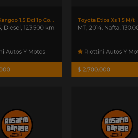
Renault Kangoo 1.5 Dci 1p Confort
Toyota Etios Xs 1.5 M/t
5
,
Diesel
,
123.500 km.
MT
,
2014
,
Nafta
,
130.0
ni Autos Y Motos
Riottini Autos Y Mo
.000
$ 2.700.000