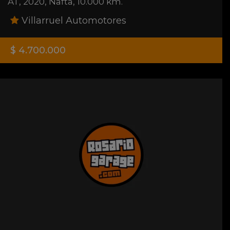
AT
,
2020
,
Nafta
,
10.000 km.
Villarruel Automotores
$ 4.700.000