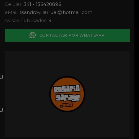
Celular:
341 - 156420896
eMail:
lisandrovillarruel
@
hotmail.com
Avisos Publicados:
9
CONTACTAR POR WHATSAPP