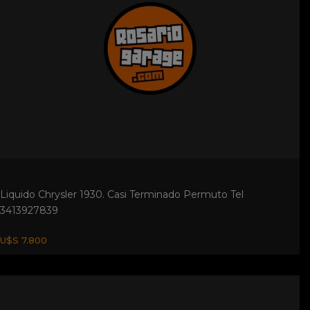
Siam Di Tella Impecable. Titular, Todo Nuevo,vtv Permuto Tel
341 3927839