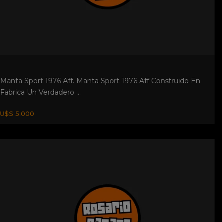
Jeep Gladiator. Liquido. Urgente. Gladiator Gnc Y Nafta. 1970.
2 Tubos Ba...
$ 1.280.000