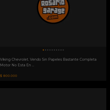
Liquido Chrysler 1930. Casi Terminado Permuto Tel
3413927839
U$S 7.800