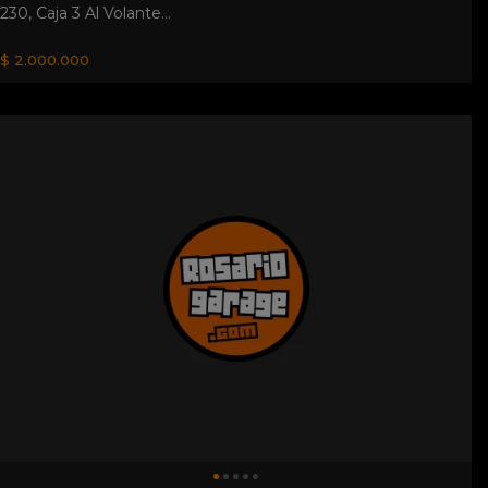
Velonetta Dkw. Vendo Velonetta Dkw 150cc El Sigueñal Es
Nuevo Sin Papeles
$ 180.000