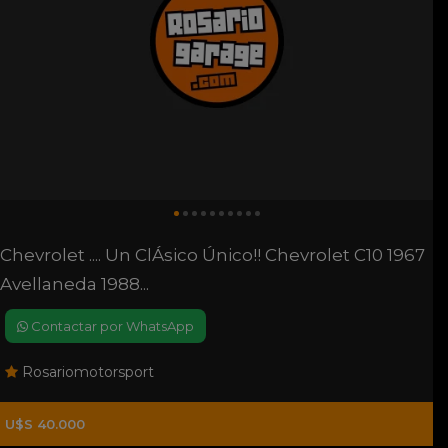
Chevrolet .... Un ClÁsico Único!! Chevrolet C10 1967
Avellaneda 1988...
Contactar por WhatsApp
Rosariomotorsport
U$S 40.000