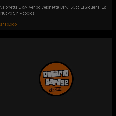
Titular Exelente Estado. Toda La Documentacion En
Orden.se Entrega Con 08 Firmado....
U$S 4.000