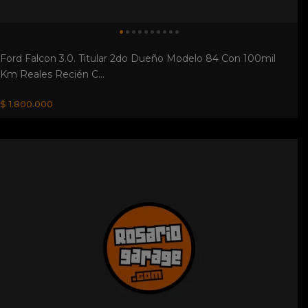
Ford Falcon 3.0. Titular 2do Dueño Modelo 84 Con 100mil
Km Reales Recién C...
$ 1.800.000
Estanciera Ika 58 Gnc. Vendo O Permuto Estanciera Ika 58,
Motor Y Caja Original....