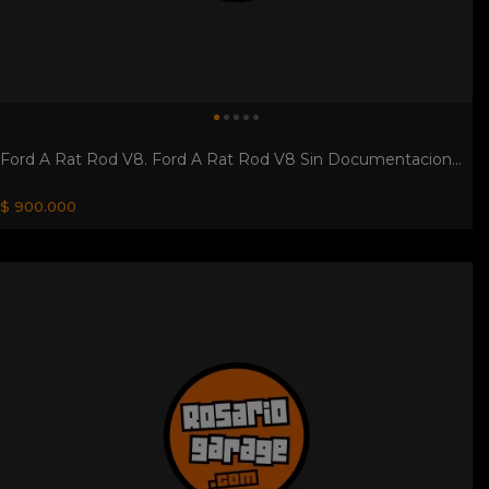
Ford Sierra Impecable. Totalmente Original, Guía Año
1986./titular Fallecido. 34...
$ 650.000