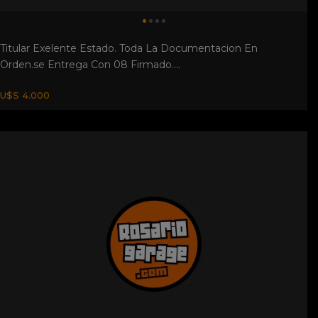
Vespa Struzzo 1956. Andando, Muy Buen Estado, Motor
150cc. Caja De 3ra. Año 1...
U$S 1.850