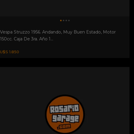
Ford A Rat Rod V8. Ford A Rat Rod V8 Sin Documentacion...
$ 900.000